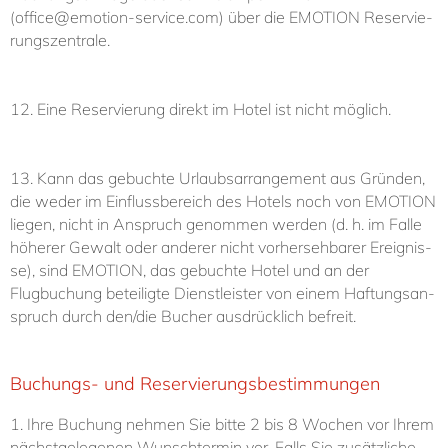
(
office@emotion-service.com
) über die EMO­TI­ON Re­ser­vie­
rungs­zen­tra­le.
12. Ei­ne Re­ser­vie­rung di­rekt im Ho­tel ist nicht mög­lich.
13. Kann das ge­buch­te Ur­laubs­ar­ran­ge­ment aus Grün­den,
die we­der im Ein­fluss­be­reich des Ho­tels noch von EMO­TI­ON
lie­gen, nicht in An­spruch ge­nom­men wer­den (d. h. im Fal­le
hö­he­rer Ge­walt oder an­de­rer nicht vor­her­seh­ba­rer Er­eig­nis­
se), sind EMO­TI­ON, das ge­buch­te Ho­tel und an der
Flugbuchung beteiligte Dienstleister von ei­nem Haf­tungs­an­
spruch durch den/die Bu­cher aus­drück­lich be­freit.
Buchungs­- und Re­ser­vie­rungsbe­stim­mun­gen
1. Ih­re Buchung neh­men Sie bit­te 2 bis 8 Wo­chen vor Ih­rem
nächst­ge­le­ge­nen Wunsch­ter­min vor. Falls Sie zu­sätz­li­che