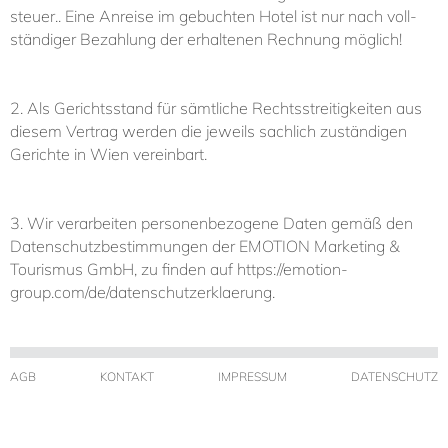
steu­er.. Ei­ne An­rei­se im ge­buch­ten Ho­tel ist nur nach voll­
stän­di­ger Be­zah­lung der er­hal­te­nen Rech­nung mög­lich!
2. Als Ge­richts­stand für sämt­li­che Rechts­strei­tig­kei­ten aus
die­sem Ver­trag wer­den die je­weils sach­lich zu­stän­di­gen
Ge­rich­te in Wien ver­ein­bart.
3. Wir verarbeiten personenbezogene Daten gemäß den
Datenschutzbestimmungen der EMOTION Marketing &
Tourismus GmbH, zu finden auf
https://emotion-
group.com/de/datenschutzerklaerung.
AGB
KONTAKT
IMPRESSUM
DATENSCHUTZ