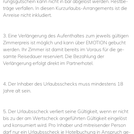
rungs­gut­schein kann nicht in bar ab­ge­löst wer­den. Rest­be­
trä­ge ver­fal­len. In diesen Kurzurlaubs-Ar­ran­ge­ments ist die
An­rei­se nicht in­klu­diert.
3. Ei­ne Ver­län­ge­rung des Auf­ent­hal­tes zum je­weils gül­ti­gen
Zim­mer­preis ist mög­lich und kann über EMO­TI­ON ge­bucht
wer­den. Ihr Zim­mer ist da­mit be­reits im Voraus für die ge­
sam­te Rei­se­dau­er re­ser­viert. Die Be­zah­lung der
Verlängerung er­folgt di­rekt im Part­ner­ho­tel.
4. Der In­ha­ber des Ur­laubs­schecks muss min­des­tens 18
Jah­re alt sein.
5. Der Ur­laubs­scheck ver­liert sei­ne Gül­tig­keit, wenn er nicht
bis zu der am Wert­scheck an­ge­führ­ten Gül­tig­keit ein­ge­löst
und kon­su­miert wird. Pro In­ha­ber und mit­rei­sen­der Per­son
darf nur ein Ur­laubs­scheck je Ho­tel­bu­chung in An­spruch ge­