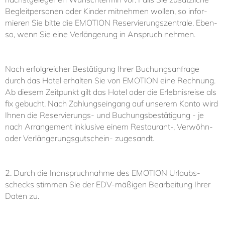
Be­gleit­per­so­nen oder Kin­der mit­neh­men wol­len, so in­for­
mie­ren Sie bit­te die EMO­TI­ON Re­ser­vie­rungs­zen­tra­le. Eben­
so, wenn Sie ei­ne Ver­län­ge­rung in An­spruch neh­men.
Nach er­folg­rei­cher Be­stä­ti­gung Ih­rer Buchungsanfrage
durch das Ho­tel er­hal­ten Sie von EMO­TI­ON ei­ne Rech­nung.
Ab diesem Zeitpunkt gilt das Hotel oder die Erlebnisreise als
fix gebucht. Nach Zah­lungs­ein­gang auf un­se­rem Kon­to wird
Ih­nen die Re­ser­vie­rungs-​ und Bu­chungs­be­stä­ti­gung - je
nach Ar­ran­ge­ment in­klu­si­ve ei­nem Re­stau­rant-​, Ver­wöhn-​
oder Ver­län­ge­rungs­gut­schein-​ zu­ge­sandt.
2. Durch die In­an­spruch­nah­me des EMO­TI­ON Ur­laubs­
schecks stim­men Sie der EDV-​mä­ßi­gen Be­ar­bei­tung Ih­rer
Da­ten zu.