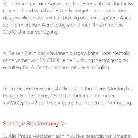
3. Ihr Zim­mer ist am An­rei­se­tag frü­hes­tens ab 14 Uhr für Sie
re­ser­viert und wird bis 18 Uhr be­reit­ge­hal­ten, es sei denn,
das je­wei­li­ge Ho­tel wird recht­zei­tig über ei­ne spä­te­re An­rei­
se in­for­miert. Am Ab­rei­se­tag steht Ih­nen Ihr Zim­mer bis
11.00 Uhr zur Ver­fü­gung.
4. Rei­sen Sie in das von Ih­nen aus­ge­wähl­te Ho­tel nie­mals,
oh­ne vor­her von EMO­TI­ON ei­ne Bu­chungsbe­stä­ti­gung zu
erhalten. Ein Auf­ent­halt ist nur mit die­ser mög­lich.
5. Un­se­re Re­ser­vie­rungs­hot­line steht Ih­nen von Mon­tag bis
Frei­tag von 09.00 bis 16.00 Uhr un­ter der Num­mer
+43/(0)⅕03 42 22-​0 sehr gerne bei Fra­gen zur Ver­fü­gung.
Sons­ti­ge Be­stim­mun­gen
1. Al­le Prei­se ver­ste­hen sich in­klu­si­ve ge­setz­li­cher Um­satz­