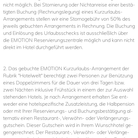
nicht mög­lich. Bei Stor­nie­rung oder Nichtan­rei­se ei­ner be­stä­
tig­ten Bu­chung (Rechnungslegung) ei­nes Kurzurlaubs-
Arrangements stel­len wir ei­ne Stor­no­ge­bühr von 50% des
je­weils ge­buch­ten Ar­ran­ge­ments in Rech­nung. Die Bu­chung
und Ein­lö­sung des Ur­laubs­schecks ist aus­schließ­lich über
die EMO­TI­ON Re­ser­vie­rungs­zen­tra­le mög­lich und kann nicht
di­rekt im Ho­tel durch­ge­führt wer­den.
2. Das ge­buch­te EMO­TI­ON Kurz­ur­laubs-​Ar­ran­ge­ment der
Rubrik "Hotelwelt" be­rech­tigt zwei Per­so­nen zur Be­nüt­zung
ei­nes Dop­pel­zim­mers für die Dau­er von drei Ta­gen bzw.
zwei Näch­ten in­klu­si­ve Früh­stück in ei­nem der zur Aus­wahl
ste­hen­den Ho­tels. Je nach Ar­ran­ge­ment er­hal­ten Sie ent­
we­der eine hotelspezifische Zusatzleistung, die Halb­pen­si­on
oder mit Ih­rer Re­ser­vie­rungs-​ und Bu­chungs­be­stä­ti­gung al­
ter­na­tiv ei­nen Re­stau­rant-​, Ver­wöhn-​ oder Ver­län­ge­rungs­
gut­schein. Die­ser Gut­schein wird in Ih­rem Wunsch­ho­tel ge­
gen­ge­rech­net. Der Re­stau­rant-​, Ver­wöhn-​ oder Ver­län­ge­