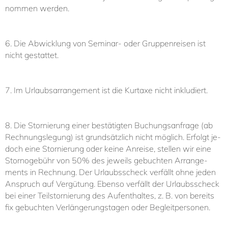
nom­men wer­den.
6. Die Ab­wick­lung von Se­mi­nar-​ oder Grup­pen­rei­sen ist
nicht ge­stat­tet.
7. Im Ur­laubs­ar­ran­ge­ment ist die Kur­ta­xe nicht in­klu­diert.
8. Die Stor­nie­rung ei­ner be­stä­tig­ten Bu­chungsanfrage (ab
Rechnungslegung) ist grund­sätz­lich nicht mög­lich. Er­folgt je­
doch ei­ne Stor­nie­rung oder kei­ne An­rei­se, stel­len wir ei­ne
Stor­no­ge­bühr von 50% des je­weils ge­buch­ten Ar­ran­ge­
ments in Rech­nung. Der Ur­laubs­scheck ver­fällt oh­ne je­den
An­spruch auf Ver­gü­tung. Eben­so ver­fällt der Ur­laubs­scheck
bei ei­ner Teil­s­tor­nie­rung des Auf­ent­hal­tes, z. B. von be­reits
fix ge­buch­ten Ver­län­ge­rungs­ta­gen oder Be­gleit­per­so­nen.