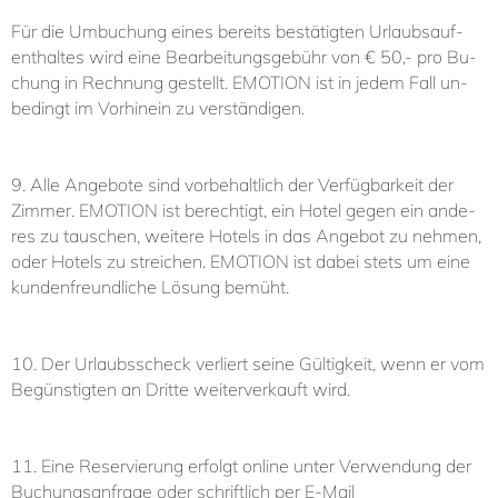
Für die Um­bu­chung ei­nes be­reits be­stä­tig­ten Ur­laubsauf­
ent­hal­tes wird ei­ne Be­ar­bei­tungs­ge­bühr von € 50,- pro Bu­
chung in Rech­nung ge­stellt. EMO­TI­ON ist in je­dem Fall un­
be­dingt im Vor­hin­ein zu ver­stän­di­gen.
9. Al­le An­ge­bo­te sind vor­be­halt­lich der Ver­füg­bar­keit der
Zim­mer. EMO­TI­ON ist be­rech­tigt, ein Ho­tel ge­gen ein an­de­
res zu tau­schen, wei­te­re Ho­tels in das An­ge­bot zu neh­men,
oder Ho­tels zu strei­chen. EMO­TI­ON ist da­bei stets um ei­ne
kun­den­freund­li­che Lö­sung be­müht.
10. Der Ur­laubs­scheck ver­liert sei­ne Gül­tig­keit, wenn er vom
Be­güns­tig­ten an Drit­te wei­ter­ver­kauft wird.
11. Ei­ne Re­ser­vie­rung er­folgt on­line un­ter Ver­wen­dung der
Buchungsanfrage oder schrift­lich per E-​Mail