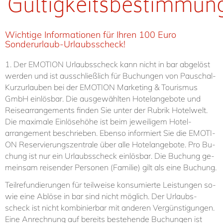
Gültigkeitsbestimmun
Wichtige Informationen für Ihren 100 Euro
Sonderurlaub-Urlaubsscheck!
1. Der EMO­TI­ON Ur­laubs­scheck kann nicht in bar ab­ge­löst
wer­den und ist aus­schließ­lich für Bu­chun­gen von Pau­schal-​
Kurz­ur­lau­ben bei der EMO­TI­ON Mar­ke­ting & Tou­ris­mus
GmbH ein­lös­bar. Die aus­ge­wähl­ten Ho­tel­an­ge­bo­te und
Reisearrangements fin­den Sie un­ter der Ru­brik Hotelwelt.
Die ma­xi­ma­le Ein­lö­se­hö­he ist beim je­wei­li­gem Ho­tel­
arrangement be­schrie­ben. Eben­so in­for­miert Sie die EMO­TI­
ON Re­ser­vie­rungs­zen­tra­le über al­le Ho­tel­an­ge­bo­te. Pro Bu­
chung ist nur ein Ur­laubs­scheck ein­lös­bar. Die Bu­chung ge­
mein­sam rei­sen­der Per­so­nen (Fa­mi­lie) gilt als ei­ne Bu­chung.
Teil­re­fun­die­run­gen für teil­wei­se kon­su­mier­te Leis­tun­gen so­
wie ei­ne Ab­lö­se in bar sind nicht mög­lich. Der Ur­laubs­
scheck ist nicht kom­bi­nier­bar mit an­de­ren Ver­güns­ti­gun­gen.
Ei­ne An­rech­nung auf be­reits be­ste­hen­de Bu­chun­gen ist